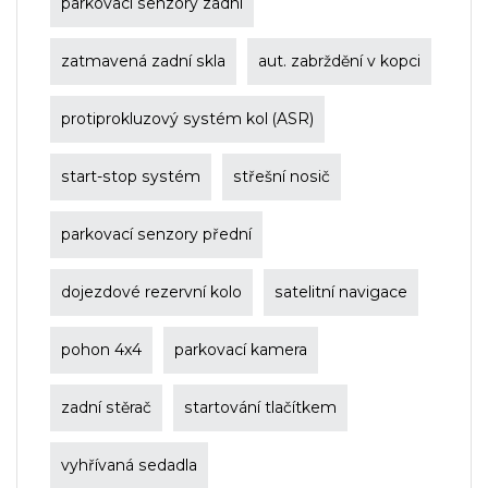
parkovací senzory zadní
zatmavená zadní skla
aut. zabrždění v kopci
protiprokluzový systém kol (ASR)
start-stop systém
střešní nosič
parkovací senzory přední
dojezdové rezervní kolo
satelitní navigace
pohon 4x4
parkovací kamera
zadní stěrač
startování tlačítkem
vyhřívaná sedadla