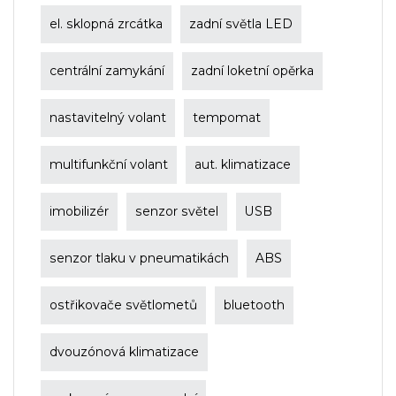
el. sklopná zrcátka
zadní světla LED
centrální zamykání
zadní loketní opěrka
nastavitelný volant
tempomat
multifunkční volant
aut. klimatizace
imobilizér
senzor světel
USB
senzor tlaku v pneumatikách
ABS
ostřikovače světlometů
bluetooth
dvouzónová klimatizace