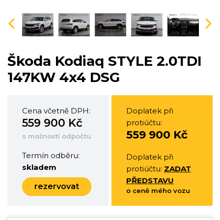
vious
Nex
Škoda Kodiaq STYLE 2.0TDI
147KW 4x4 DSG
Cena včetně DPH:
Doplatek při
559 900 Kč
protiúčtu:
559 900 Kč
s možností odpočtu
Termín odběru:
Doplatek při
skladem
protiúčtu:
ZADAT
PŘEDSTAVU
rezervovat
o ceně mého vozu