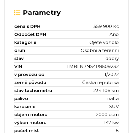
Parametry
cena s DPH
559 900 Kč
Odpočet DPH
Ano
kategorie
Ojeté vozidlo
druh
Osobní a terénní
stav
dobrý
VIN
TMBLN7NS4P8509232
v provozu od
1/2022
země původu
Česká republika
stav tachometru
234 106 km
palivo
nafta
karoserie
SUV
objem motoru
2000 ccm
výkon motoru
147 kw
počet míst
5