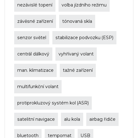
nezávislé topení
volba jízdního režimu
závěsné zařízení
tónovaná skla
senzor světel
stabilizace podvozku (ESP)
centrál dálkový
vyhřívaný volant
man. klimatizace
tažné zařízení
multifunkční volant
protiprokluzový systém kol (ASR)
satelitní navigace
alu kola
airbag řidiče
bluetooth
tempomat
USB