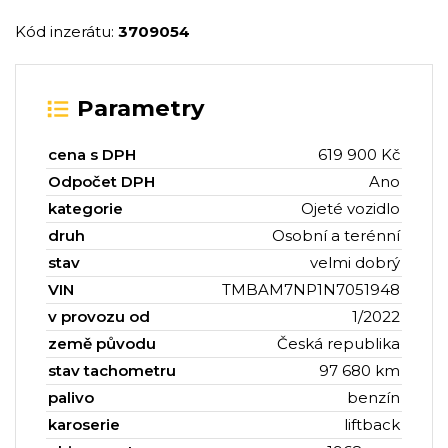
Kód inzerátu:
3709054
Parametry
cena s DPH
619 900 Kč
Odpočet DPH
Ano
kategorie
Ojeté vozidlo
druh
Osobní a terénní
stav
velmi dobrý
VIN
TMBAM7NP1N7051948
v provozu od
1/2022
země původu
Česká republika
stav tachometru
97 680 km
palivo
benzín
karoserie
liftback