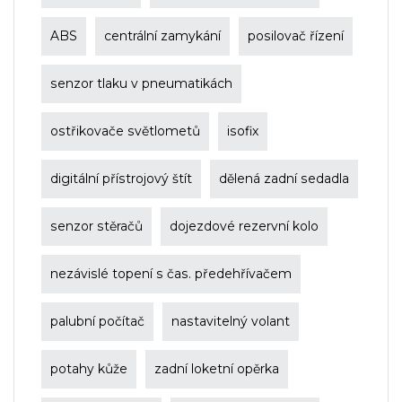
ABS
centrální zamykání
posilovač řízení
senzor tlaku v pneumatikách
ostřikovače světlometů
isofix
digitální přístrojový štít
dělená zadní sedadla
senzor stěračů
dojezdové rezervní kolo
nezávislé topení s čas. předehřívačem
palubní počítač
nastavitelný volant
potahy kůže
zadní loketní opěrka