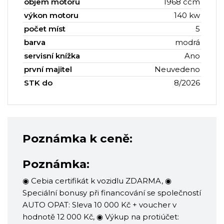
objem motoru
1968 ccm
výkon motoru
140 kw
počet míst
5
barva
modrá
servisní knížka
Ano
první majitel
Neuvedeno
STK do
8/2026
Poznámka k ceně:
Poznámka:
◉ Cebia certifikát k vozidlu ZDARMA, ◉
Speciální bonusy při financování se společností
AUTO OPAT: Sleva 10 000 Kč + voucher v
hodnotě 12 000 Kč, ◉ Výkup na protiúčet: