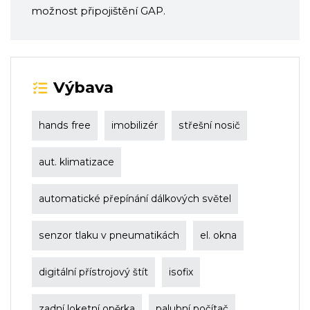
možnost připojištění GAP.
Výbava
hands free
imobilizér
střešní nosič
aut. klimatizace
automatické přepínání dálkových světel
senzor tlaku v pneumatikách
el. okna
digitální přístrojový štít
isofix
zadní loketní opěrka
palubní počítač