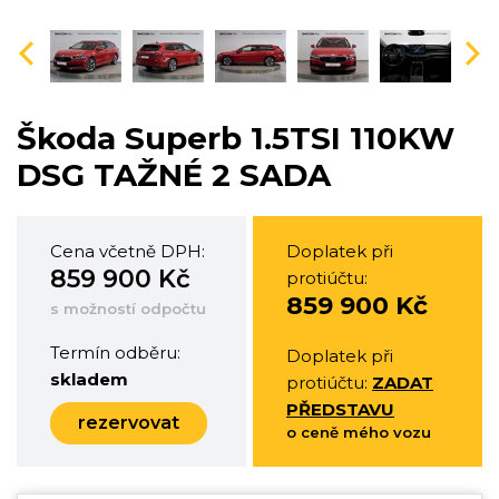
vious
Nex
Škoda Superb 1.5TSI 110KW
DSG TAŽNÉ 2 SADA
Cena včetně DPH:
Doplatek při
859 900 Kč
protiúčtu:
859 900 Kč
s možností odpočtu
Termín odběru:
Doplatek při
skladem
protiúčtu:
ZADAT
PŘEDSTAVU
rezervovat
o ceně mého vozu