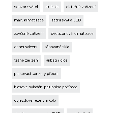
senzor světel
alu kola
el. tažné zařízení
man. klimatizace
zadní světla LED
závěsné zařízení
dvouzónová klimatizace
denní svícení
tónovaná skla
tažné zařízení
airbag řidiče
parkovací senzory přední
hlasové ovládání palubního počítače
dojezdové rezervní kolo