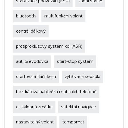
stabilizace podvozku (ESP)
zadní stěrač
bluetooth
multifunkční volant
centrál dálkový
protiprokluzový systém kol (ASR)
aut. převodovka
start-stop systém
startování tlačítkem
vyhřívaná sedadla
bezdrátová nabíječka mobilních telefonů
el. sklopná zrcátka
satelitní navigace
nastavitelný volant
tempomat